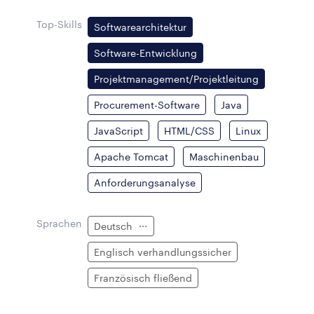
Top-Skills
Softwarearchitektur
Software-Entwicklung
Projektmanagement/Projektleitung
Procurement-Software
Java
JavaScript
HTML/CSS
Linux
Apache Tomcat
Maschinenbau
Anforderungsanalyse
Sprachen
Deutsch
Englisch verhandlungssicher
Französisch fließend