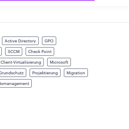
Active Directory
GPO
SCCM
Check Point
Client-Virtualisierung
Microsoft
-Grundschutz
Projektierung
Migration
eitsmanagement