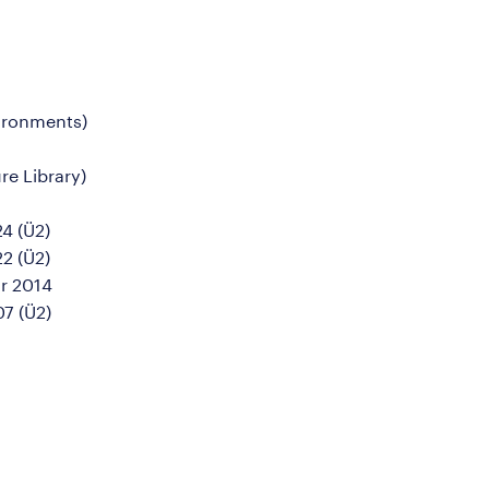
vironments)
re Library)
4 (Ü2)
2 (Ü2)
hr 2014
7 (Ü2)