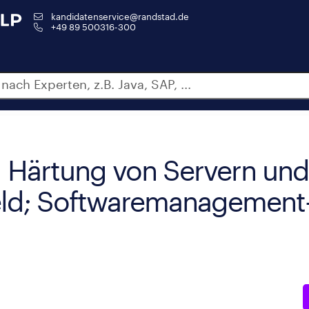
kandidatenservice@randstad.de
+49 89 500316-300
 Härtung von Servern und
eld; Softwaremanagement