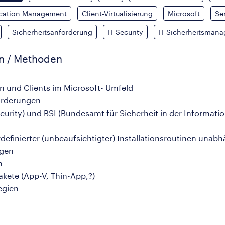
ication Management
Client-Virtualisierung
Microsoft
Ser
Sicherheitsanforderung
IT-Security
IT-Sicherheitsman
en / Methoden
n und Clients im Microsoft- Umfeld
orderungen
curity) und BSI (Bundesamt für Sicherheit in der Informati
efinierter (unbeaufsichtigter) Installationsroutinen unabh
ngen
n
kete (App-V, Thin-App,?)
egien