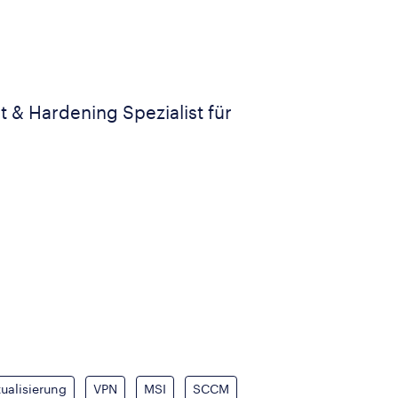
it & Hardening Spezialist für
tualisierung
VPN
MSI
SCCM