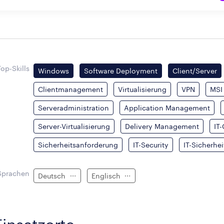
Top-Skills
Windows
Software Deployment
Client/Server
Clientmanagement
Virtualisierung
VPN
MSI
Serveradministration
Application Management
Server-Virtualisierung
Delivery Management
IT
Sicherheitsanforderung
IT-Security
IT-Sicherh
Sprachen
Deutsch
Englisch