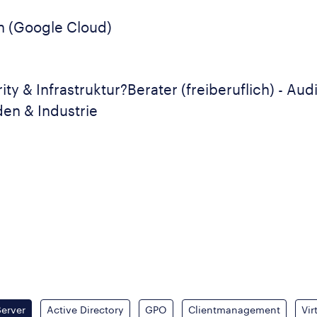
en (Google Cloud)
ity & Infrastruktur?Berater (freiberuflich) - Aud
en & Industrie
Server
Active Directory
GPO
Clientmanagement
Vir