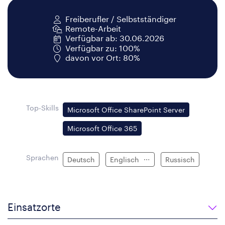
Freiberufler / Selbstständiger
Remote-Arbeit
Verfügbar ab: 30.06.2026
Verfügbar zu: 100%
davon vor Ort: 80%
Top-Skills
Microsoft Office SharePoint Server
Microsoft Office 365
Sprachen
Deutsch
Englisch
Russisch
Einsatzorte