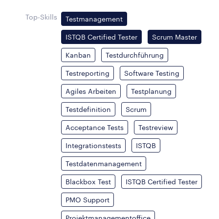
Top-Skills
Testmanagement
ISTQB Certified Tester
Scrum Master
Kanban
Testdurchführung
Testreporting
Software Testing
Agiles Arbeiten
Testplanung
Testdefinition
Scrum
Acceptance Tests
Testreview
Integrationstests
ISTQB
Testdatenmanagement
Blackbox Test
ISTQB Certified Tester
PMO Support
Projektmanagementoffice