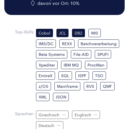
davon vor Ort: 10%
Top-Skills
Cobol
JCL
DB2
IMS
IMS/DC
REXX
Batchverarbeitung
Beta Systems
File-AID
SPUFI
Xpediter
IBM MQ
ProcMan
EntireX
SQL
ISPF
TSO
z/OS
Mainframe
RVS
QMF
XML
JSON
Sprachen
Griechisch
Englisch
Deutsch