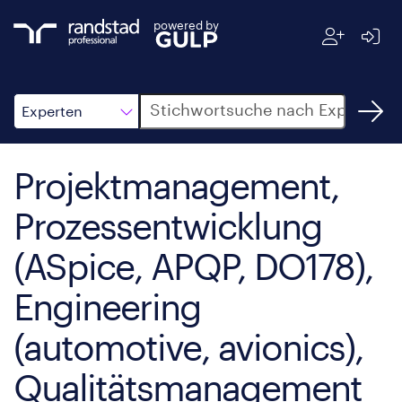
powered by
Suche
Experten
Projektmanagement,
Prozessentwicklung
(ASpice, APQP, DO178),
Engineering
(automotive, avionics),
Qualitätsmanagement