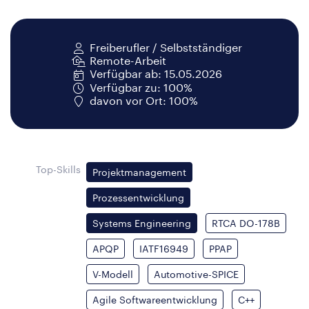
Freiberufler / Selbstständiger
Remote-Arbeit
Verfügbar ab: 15.05.2026
Verfügbar zu: 100%
davon vor Ort: 100%
Top-Skills
Projektmanagement
Prozessentwicklung
Systems Engineering
RTCA DO-178B
APQP
IATF16949
PPAP
V-Modell
Automotive-SPICE
Agile Softwareentwicklung
C++