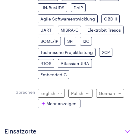
LIN-BusUDS
DoIP
Agile Softwareentwicklung
OBD II
UART
MISRA-C
Elektrobit Tresos
SOME/IP
SPI
I2C
Technische Projektleitung
XCP
RTOS
Atlassian JIRA
Embedded C
Sprachen
English
Polish
German
Mehr anzeigen
Einsatzorte