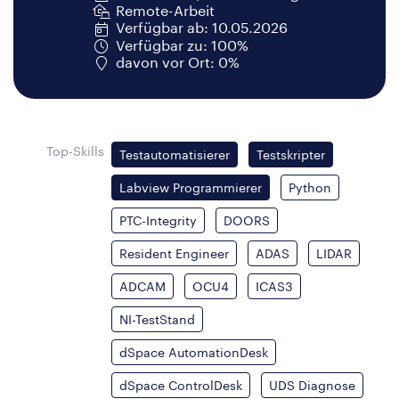
Remote-Arbeit
Verfügbar ab: 10.05.2026
Verfügbar zu: 100%
davon vor Ort: 0%
Top-Skills
Testautomatisierer
Testskripter
Labview Programmierer
Python
PTC-Integrity
DOORS
Resident Engineer
ADAS
LIDAR
ADCAM
OCU4
ICAS3
NI-TestStand
dSpace AutomationDesk
dSpace ControlDesk
UDS Diagnose