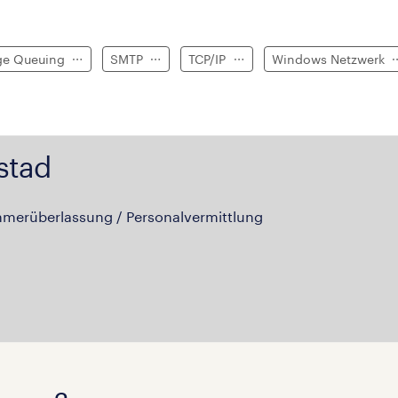
ge Queuing
SMTP
TCP/IP
Windows Netzwerk
stad
hmerüberlassung / Personalvermittlung