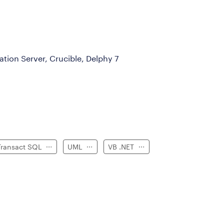
tion Server, Crucible, Delphy 7
Transact SQL
UML
VB .NET