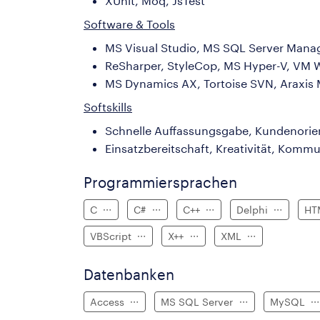
XUnit, Moq, JsTest
Software & Tools
MS Visual Studio, MS SQL Server Manag
ReSharper, StyleCop, MS Hyper-V, VM 
MS Dynamics AX, Tortoise SVN, Araxis M
Softskills
Schnelle Auffassungsgabe, Kundenorie
Einsatzbereitschaft, Kreativität, Kommu
Programmiersprachen
C
C#
C++
Delphi
HT
VBScript
X++
XML
Datenbanken
Access
MS SQL Server
MySQL