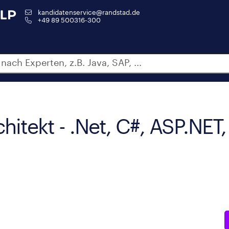
kandidatenservice@randstad.de
+49 89 500316-300
chitekt - .Net, C#, ASP.NET