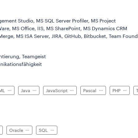
ement Studio, MS SQL Server Profiler, MS Project
Ware, MS Office, IIS, MS SharePoint, MS Dynamics CRM
erge, MS ISA Server, JIRA, GitHub, Bitbucket, Team Founda
ntierung, Teamgeist
nikationsfähigkeit
ML
Java
JavaScript
Pascal
PHP
Oracle
SQL