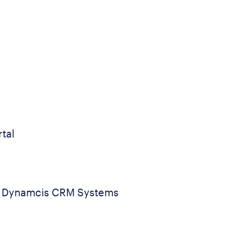
l
tal
es Dynamcis CRM Systems