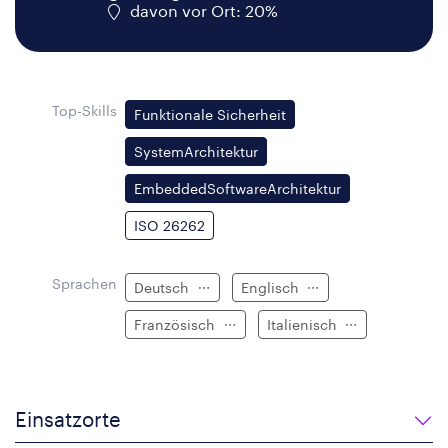
davon vor Ort: 20%
Top-Skills
Funktionale Sicherheit
SystemArchitektur
EmbeddedSoftwareArchitektur
ISO 26262
Sprachen
Deutsch
Englisch
Französisch
Italienisch
Einsatzorte