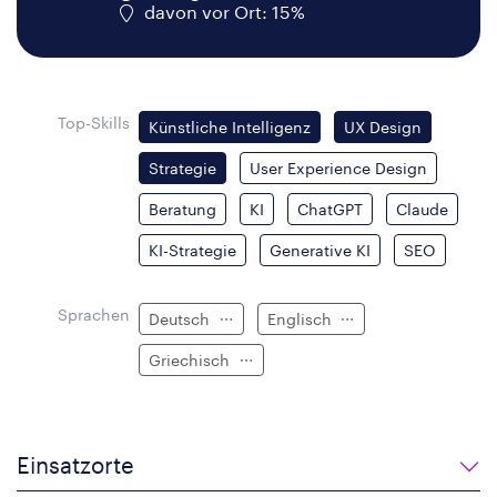
davon vor Ort: 15%
Top-Skills
Künstliche Intelligenz
UX Design
Strategie
User Experience Design
Beratung
KI
ChatGPT
Claude
KI-Strategie
Generative KI
SEO
Sprachen
Deutsch
Englisch
Griechisch
Einsatzorte