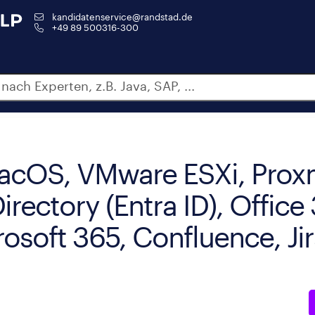
kandidatenservice@randstad.de
+49 89 500316-300
acOS, VMware ESXi, Prox
irectory (Entra ID), Office
soft 365, Confluence, Jir