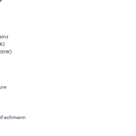
ainz
K)
(IHK)
ure
ntFachmann