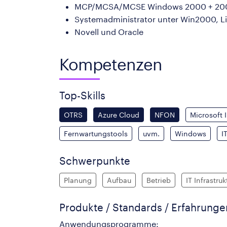
MCP/MCSA/MCSE Windows 2000 + 20
Systemadministrator unter Win2000, L
Novell und Oracle
Kompetenzen
Top-Skills
OTRS
Azure Cloud
NFON
Microsoft 
Fernwartungstools
uvm.
Windows
I
Schwerpunkte
Planung
Aufbau
Betrieb
IT Infrastruk
Produkte / Standards / Erfahrung
Anwendungsprogramme: