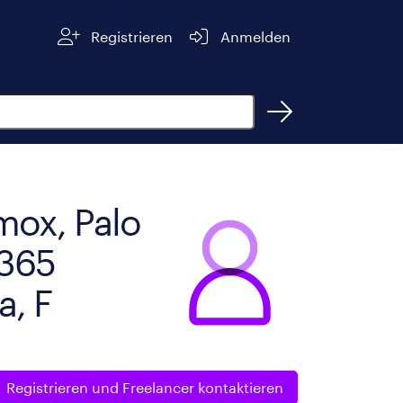
Registrieren
Anmelden
mox, Palo
 365
a, F
Registrieren und
Freelancer kontaktieren