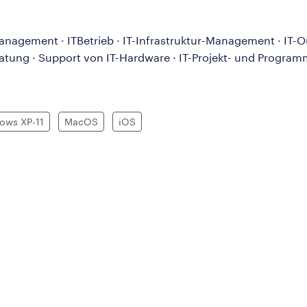
anagement · ITBetrieb · IT-Infrastruktur-Management · IT-Ou
TBeratung · Support von IT-Hardware · IT-Projekt- und Prog
ows XP-11
MacOS
iOS