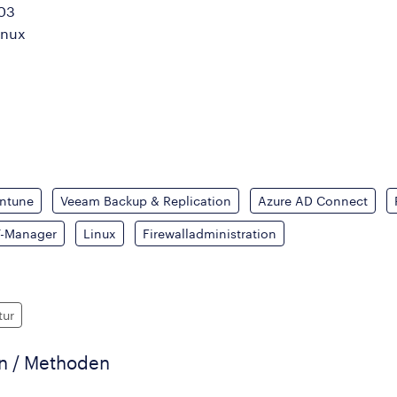
03
inux
Intune
Veeam Backup & Replication
Azure AD Connect
T-Manager
Linux
Firewalladministration
tur
en / Methoden