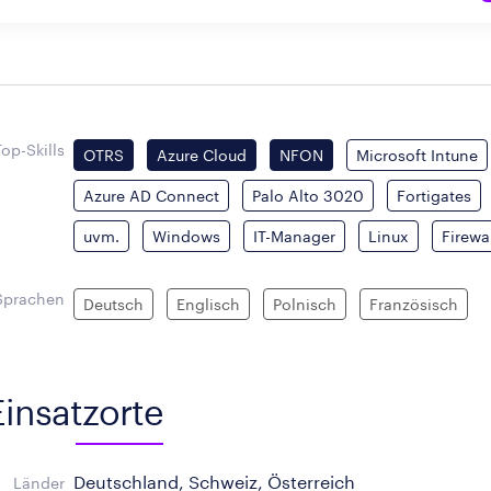
Top-Skills
OTRS
Azure Cloud
NFON
Microsoft Intune
Azure AD Connect
Palo Alto 3020
Fortigates
uvm.
Windows
IT-Manager
Linux
Firewa
Sprachen
Deutsch
Englisch
Polnisch
Französisch
Einsatzorte
Deutschland, Schweiz, Österreich
Länder