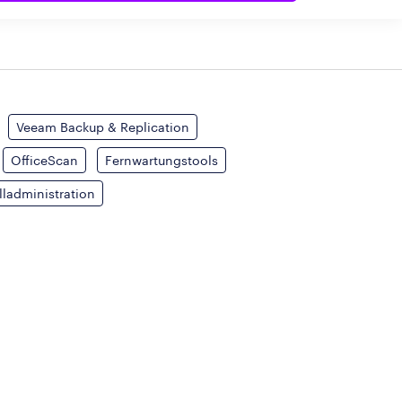
Veeam Backup & Replication
OfficeScan
Fernwartungstools
lladministration