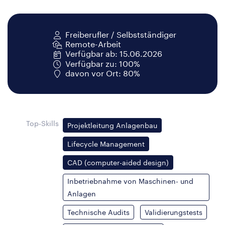
Freiberufler / Selbstständiger
Remote-Arbeit
Verfügbar ab: 15.06.2026
Verfügbar zu: 100%
davon vor Ort: 80%
Top-Skills
Projektleitung Anlagenbau
Lifecycle Management
CAD (computer-aided design)
Inbetriebnahme von Maschinen- und
Anlagen
Technische Audits
Validierungstests