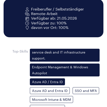
Freiberufler / Selbstständiger
Remote-Arbeit
Verfügbar ab: 21.05.2026
Verfügbar zu: 100%
davon vor Ort: 100%
Top-Skills
service desk and IT infrastructure
support.
Endpoint Management & Windows
Autopilot
Azure AD / Entra ID
Azure AD and Entra ID
SSO and MFA
Microsoft Intune & MDM