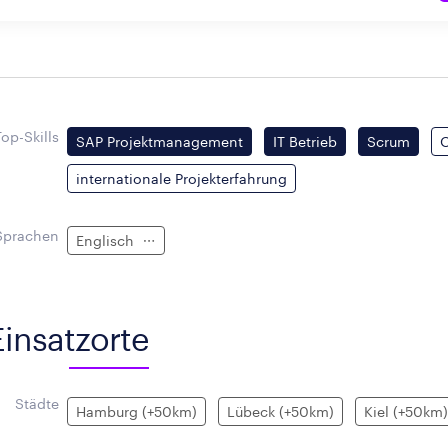
Top-Skills
SAP Projektmanagement
IT Betrieb
Scrum
O
internationale Projekterfahrung
Sprachen
Englisch
Einsatzorte
Städte
Hamburg (+50km)
Lübeck (+50km)
Kiel (+50km