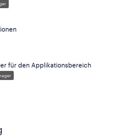
ger
tionen
er für den Applikationsbereich
nager
g