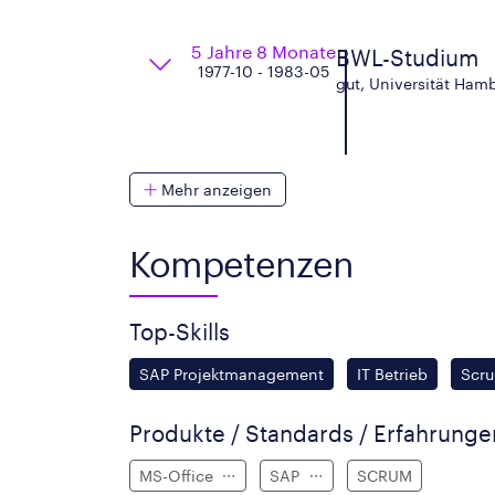
5 Jahre 8 Monate
BWL-Studium
1977-10 - 1983-05
gut, Universität Ham
Mehr anzeigen
Kompetenzen
Top-Skills
SAP Projektmanagement
IT Betrieb
Scr
Produkte / Standards / Erfahrung
MS-Office
SAP
SCRUM