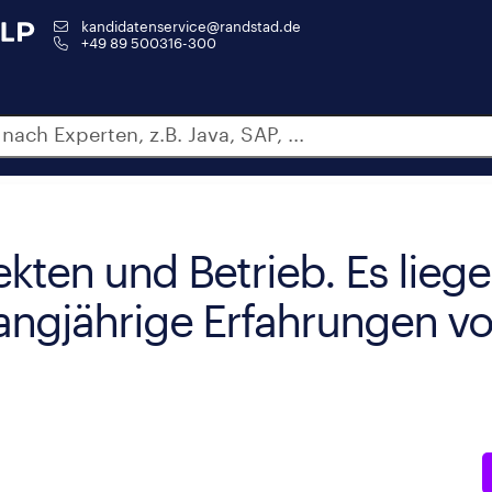
kandidatenservice@randstad.de
+49 89 500316-300
ekten und Betrieb. Es liege
angjährige Erfahrungen vo