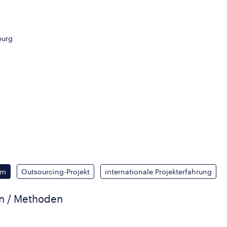
burg
um
Outsourcing-Projekt
internationale Projekterfahrung
en / Methoden