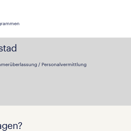
ogrammen
stad
hmerüberlassung / Personalvermittlung
agen?