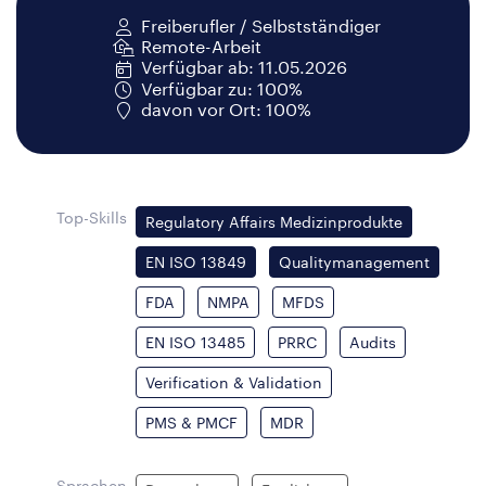
Freiberufler / Selbstständiger
Remote-Arbeit
Verfügbar ab: 11.05.2026
Verfügbar zu: 100%
davon vor Ort: 100%
Top-Skills
Regulatory Affairs Medizinprodukte
EN ISO 13849
Qualitymanagement
FDA
NMPA
MFDS
EN ISO 13485
PRRC
Audits
Verification & Validation
PMS & PMCF
MDR
Sprachen