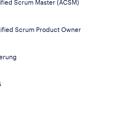
ified Scrum Master (ACSM)
ified Scrum Product Owner
ierung
5