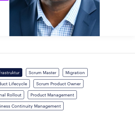
frastruktur
Scrum Master
Migration
duct Lifecycle
Scrum Product Owner
nal Rollout
Product Management
iness Continuity Management