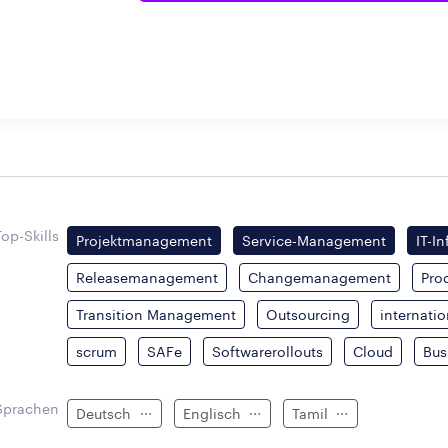
Top-Skills
Projektmanagement
Service-Management
IT-In
Releasemanagement
Changemanagement
Pro
Transition Management
Outsourcing
internatio
scrum
SAFe
Softwarerollouts
Cloud
Bus
Sprachen
Deutsch
Englisch
Tamil