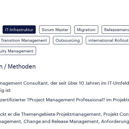
IT-Infrastruktur
Scrum Master
Migration
Releaseman
Transition Management
Outsourcing
international Rollout
nuity Management
en / Methoden
management Consultant, der seit über 10 Jahren im IT-Umfeld
g ist
 zertifizierter ?Project Management Professional? im Proj
kt er die Themengebiete Projektmanagement, Projekt Contr
nagement, Change and Release Management, Anforderun