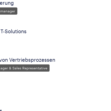
ierung
ktmanager
T-Solutions
g von Vertriebsprozessen
ager & Sales Representative
g