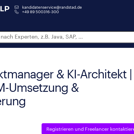
kandidatenservice@randstad.de
+49 89 500316-300
tmanager & KI-Architekt |
LM-Umsetzung &
erung
Registrieren und
Freelancer kontaktier