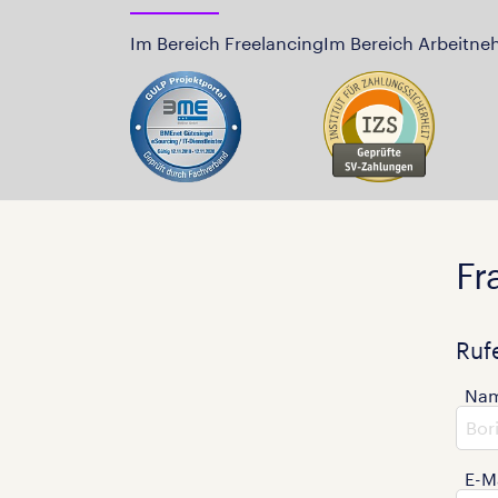
Im Bereich Freelancing
Im Bereich Arbeitne
Fr
Ruf
Na
E-M