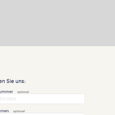
n Sie uns:
nummer
hmen