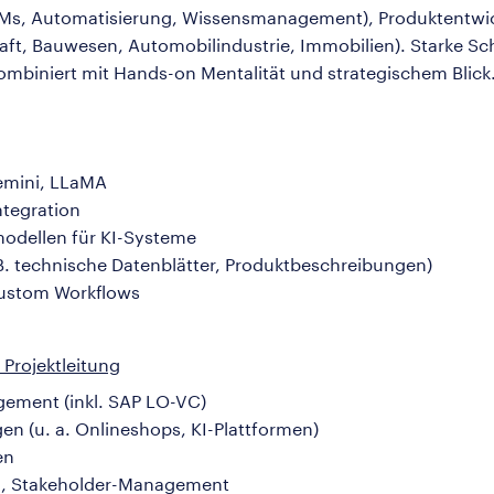
 (LLMs, Automatisierung, Wissensmanagement), Produkten
chaft, Bauwesen, Automobilindustrie, Immobilien). Starke S
mbiniert mit Hands-on Mentalität und strategischem Blick
emini, LLaMA
ntegration
odellen für KI-Systeme
. technische Datenblätter, Produktbeschreibungen)
Custom Workflows
rojektleitung
ement (inkl. SAP LO-VC)
n (u. a. Onlineshops, KI-Plattformen)
en
g, Stakeholder-Management