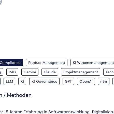
-Compliance
Product Management
KI-Wissensmanagement
g
RAG
Gemini
Claude
Projektmanagement
Tech
LLM
KI
KI-Governance
GPT
OpenAI
n8n
en / Methoden
r 15 Jahren Erfahrung in Softwareentwicklung, Digitalisie