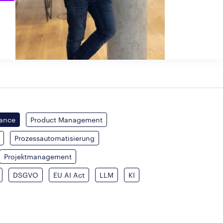
iance
Product Management
Prozessautomatisierung
Projektmanagement
DSGVO
EU AI Act
LLM
KI