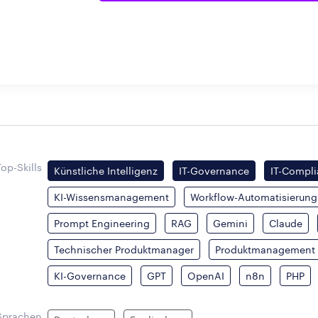
Top-Skills
Künstliche Intelligenz
IT-Governance
IT-Compl
KI-Wissensmanagement
Workflow-Automatisierung
Prompt Engineering
RAG
Gemini
Claude
Technischer Produktmanager
Produktmanagement
KI-Governance
GPT
OpenAI
n8n
PHP
Sprachen