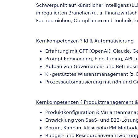
Schwerpunkt auf künstlicher Intelligenz
in regulierten Branchen (u. a. Finanzwirts
Fachbereichen, Compliance und Technik, ko
Kernkompetenzen ? KI & Automatisierung
Erfahrung mit GPT (OpenAI), Claude, G
Prompt Engineering, Fine-Tuning, API-I
Aufbau von Governance- und Betriebsm
KI-gestütztes Wissensmanagement (z. B
Prozessautomatisierung mit n8n und 
Kernkompetenzen ? Produktmanagement & P
Produktkonfiguration & Variantenmanag
Entwicklung von SaaS- und B2B-Lösunge
Scrum, Kanban, klassische PM-Method
Budget- und Ressourcenverantwortun