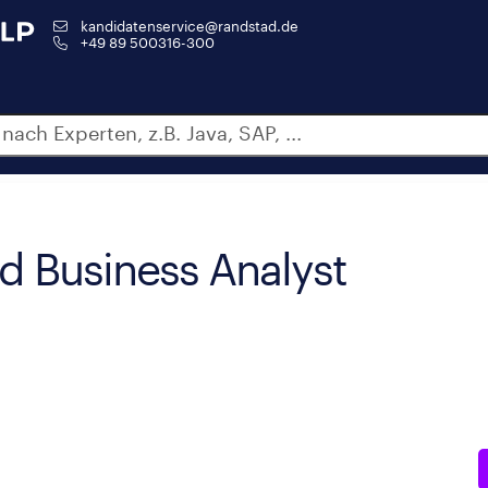
kandidatenservice@randstad.de
+49 89 500316-300
d Business Analyst