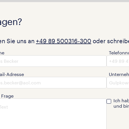
agen?
en Sie uns an
+49 89 500316-300
oder schreibe
me
Telefon
ail-Adresse
Unterne
e Frage
Ich ha
und bi