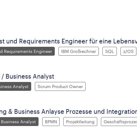
st und Requirements Engineer für eine Lebens
nd Requirements Engineer
IBM Großrechner
SQL
z/OS
/ Business Analyst
iness Analyst
Scrum Product Owner
tung & Business Anlayse Prozesse und Integratio
d Business Analyst
BPMN
Projektleitung
Geschäftsproze