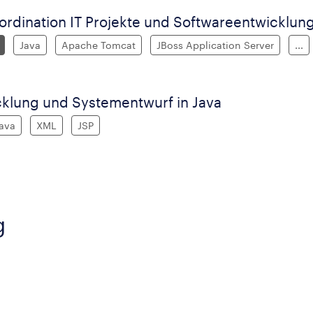
ordination IT Projekte und Softwareentwicklun
Java
Apache Tomcat
JBoss Application Server
...
klung und Systementwurf in Java
ava
XML
JSP
g