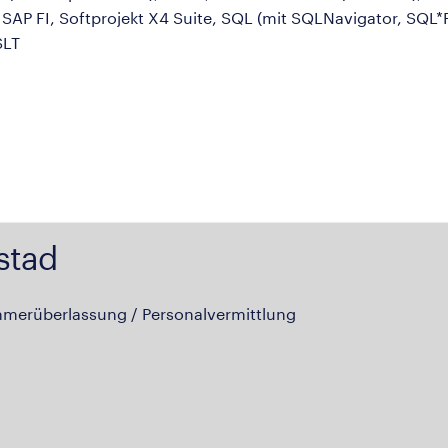
AP FI, Softprojekt X4 Suite, SQL (mit SQLNavigator, SQL*P
SLT
stad
hmerüberlassung / Personalvermittlung