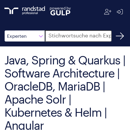
powered by
Suche
Experten
Java, Spring & Quarkus |
Software Architecture |
OracleDB, MariaDB |
Apache Solr |
Kubernetes & Helm |
Angular