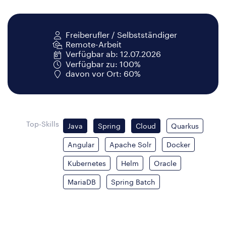
Freiberufler / Selbstständiger
Remote-Arbeit
Verfügbar ab: 12.07.2026
Verfügbar zu: 100%
davon vor Ort: 60%
Top-Skills
Java
Spring
Cloud
Quarkus
Angular
Apache Solr
Docker
Kubernetes
Helm
Oracle
MariaDB
Spring Batch