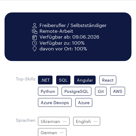
Freiberufler / Selbstständiger
Remote-Arbeit
Verfügbar ab: 09.06.2026
Verfügbar zu: 100%
davon vor Ort: 100%
Top-Skills
.NET
SQL
Angular
React
Python
PostgreSQL
Git
AWS
Azure Devops
Azure
Sprachen
Ukrainian
English
German