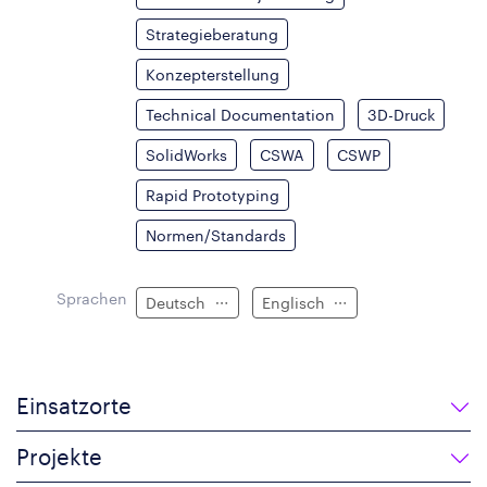
Strategieberatung
Konzepterstellung
Technical Documentation
3D-Druck
SolidWorks
CSWA
CSWP
Rapid Prototyping
Normen/Standards
Sprachen
Deutsch
Englisch
Einsatzorte
Projekte