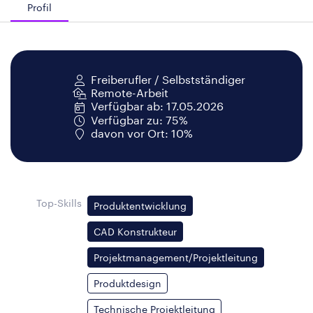
Profil
Freiberufler / Selbstständiger
Remote-Arbeit
Verfügbar ab: 17.05.2026
Verfügbar zu: 75%
davon vor Ort: 10%
Top-Skills
Produktentwicklung
CAD Konstrukteur
Projektmanagement/Projektleitung
Produktdesign
Technische Projektleitung