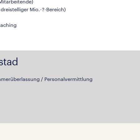
Mitarbeitende)
reistelliger Mio.-?-Bereich)
oaching
stad
hmerüberlassung / Personalvermittlung