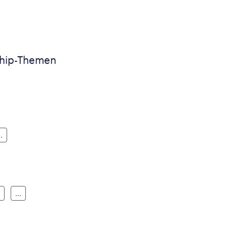
ship-Themen
..
...