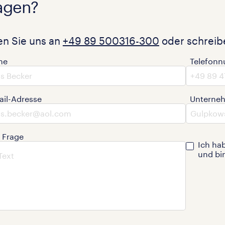
agen?
en Sie uns an
+49 89 500316-300
oder schreibe
me
Telefon
ail-Adresse
Unterne
e Frage
Ich ha
und bi