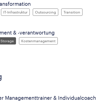
ransformation
IT-Infrastruktur
Outsourcing
Transition
ent & -verantwortung
 Storage
Kostenmanagement
g
er Managementtrainer & Individualcoach