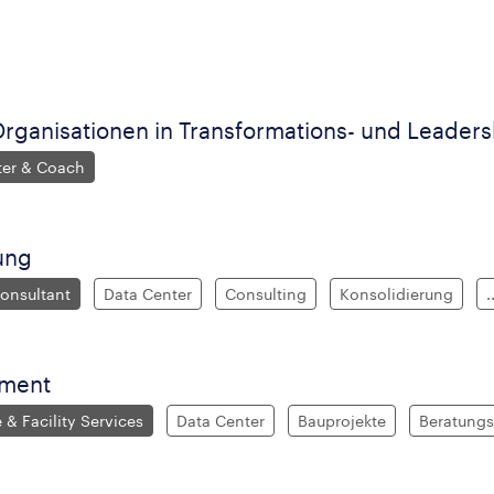
rganisationen in Transformations- und Leader
ater & Coach
ung
onsultant
Data Center
Consulting
Konsolidierung
.
ement
 & Facility Services
Data Center
Bauprojekte
Beratungs