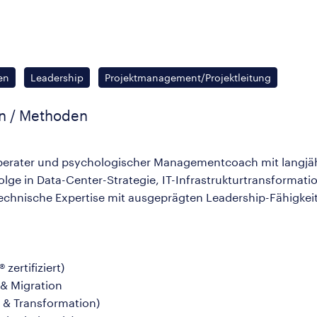
en
Leadership
Projektmanagement/Projektleitung
en / Methoden
erater und psychologischer Managementcoach mit langjähr
lge in Data-Center-Strategie, IT-Infrastrukturtransform
technische Expertise mit ausgeprägten Leadership-Fähigke
ertifiziert)
 & Migration
n & Transformation)