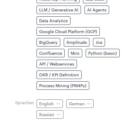
LLM / Generative AI
AI Agents
Data Analytics
Google Cloud Platform (GCP)
BigQuery
Amplitude
Jira
Confluence
Miro
Python (basic)
API / Webservices
OKR / KPI Definition
Process Mining (PM4Py)
Sprachen
English
German
Russian