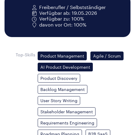
Freiberufler / Selbstständiger
Verfügbar ab: 19.05.2026
Verfügbar zu: 100%
davon vor Ort: 100%
Top-Skills
Product Management
Agile / Scrum
AI Product Development
Product Discovery
Backlog Management
User Story Writing
Stakeholder Management
Requirements Engineering
Roadmap Planning
B2B SaaS