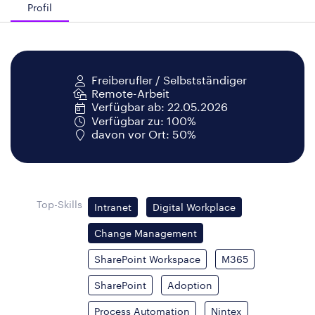
Profil
Freiberufler / Selbstständiger
Remote-Arbeit
Verfügbar ab: 22.05.2026
Verfügbar zu: 100%
davon vor Ort: 50%
Top-Skills
Intranet
Digital Workplace
Change Management
SharePoint Workspace
M365
SharePoint
Adoption
Process Automation
Nintex