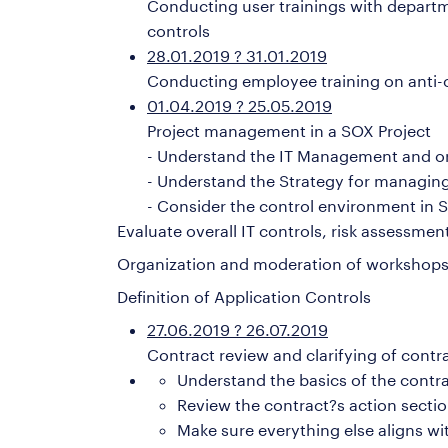
Conducting user trainings with depart
controls
28.01.2019 ? 31.01.2019
Conducting employee training on anti-c
01.04.2019 ? 25.05.2019
Project management in a SOX Project
- Understand the IT Management and o
- Understand the Strategy for managin
- Consider the control environment in S
Evaluate overall IT controls, risk assessm
Organization and moderation of workshops
Definition of Application Controls
27.06.2019 ? 26.07.2019
Contract review and clarifying of contra
Understand the basics of the contra
Review the contract?s action secti
Make sure everything else aligns wi