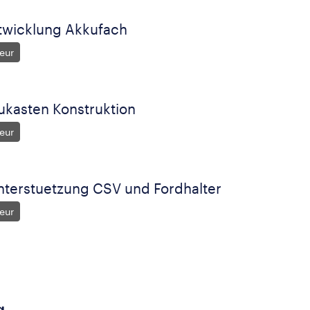
twicklung Akkufach
eur
kasten Konstruktion
eur
nterstuetzung CSV und Fordhalter
eur
g