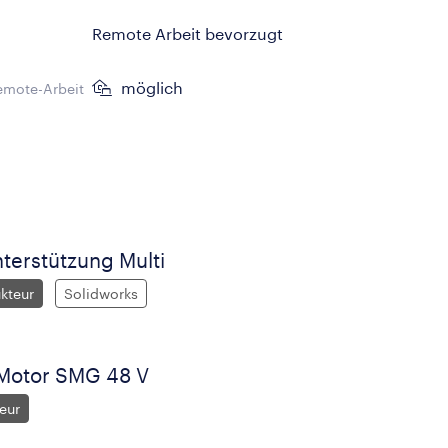
Remote Arbeit bevorzugt
möglich
emote-Arbeit
terstützung Multi
kteur
Solidworks
-Motor SMG 48 V
eur