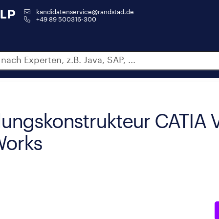
kandidatenservice@randstad.de
+49 89 500316-300
lungskonstrukteur CATIA 
Works