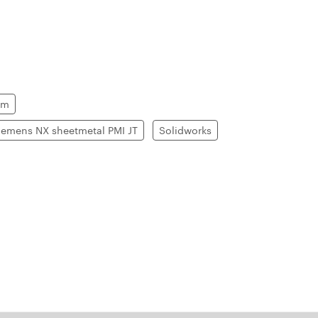
em
iemens NX sheetmetal PMI JT
Solidworks