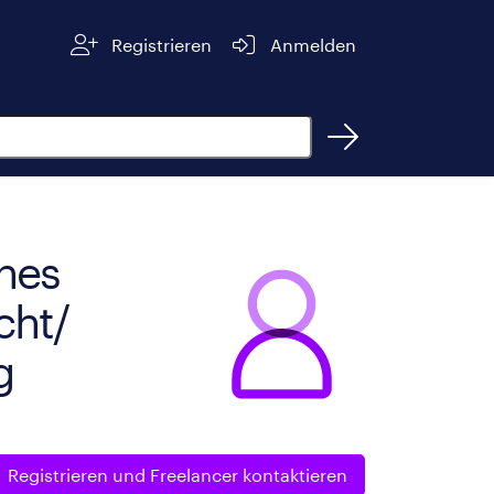
Registrieren
Anmelden
hes
cht/
g
Registrieren und
Freelancer kontaktieren