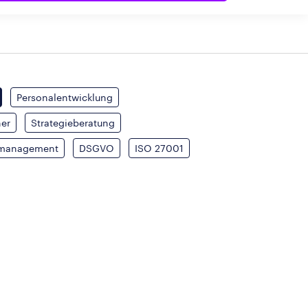
Personalentwicklung
her
Strategieberatung
tmanagement
DSGVO
ISO 27001