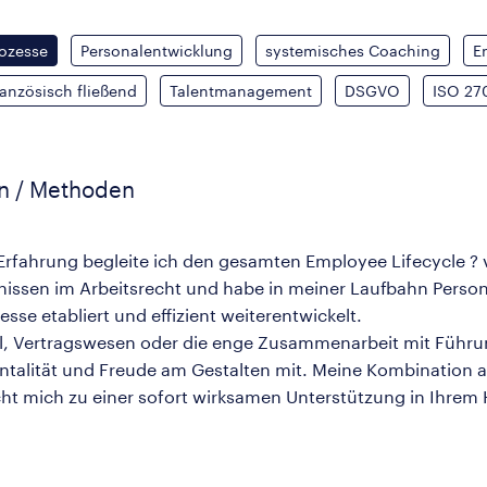
ozesse
Personalentwicklung
systemisches Coaching
E
anzösisch fließend
Talentmanagement
DSGVO
ISO 27
en / Methoden
Erfahrung begleite ich den gesamten Employee Lifecycle ? v
nntnissen im Arbeitsrecht und habe in meiner Laufbahn Pers
sse etabliert und effizient weiterentwickelt.
ll, Vertragswesen oder die enge Zusammenarbeit mit Führun
lität und Freude am Gestalten mit. Meine Kombination a
t mich zu einer sofort wirksamen Unterstützung in Ihrem