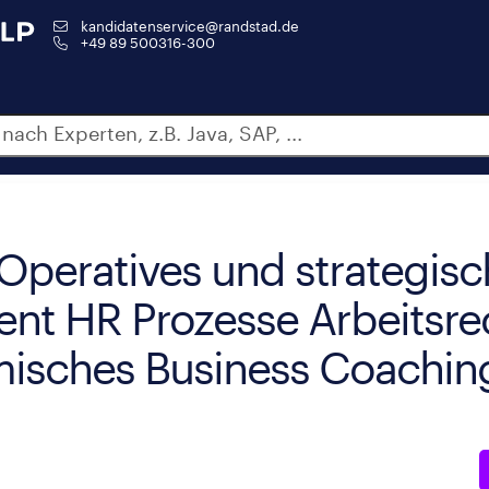
kandidatenservice@randstad.de
+49 89 500316-300
peratives und strategisc
t HR Prozesse Arbeitsre
emisches Business Coachin