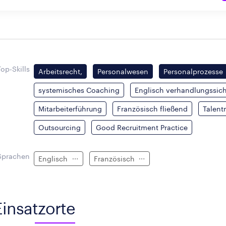
Top-Skills
Arbeitsrecht,
Personalwesen
Personalprozesse
systemisches Coaching
Englisch verhandlungssic
Mitarbeiterführung
Französisch fließend
Talen
Outsourcing
Good Recruitment Practice
Sprachen
Englisch
Französisch
Einsatzorte