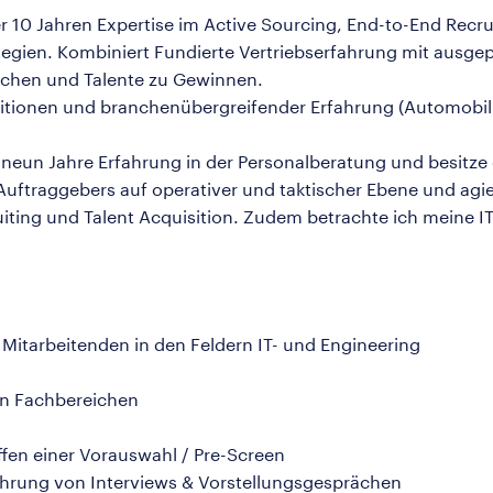
er 10 Jahren Expertise im Active Sourcing, End-to-End Recr
ategien. Kombiniert Fundierte Vertriebserfahrung mit ausg
oachen und Talente zu Gewinnen.
sitionen und branchenübergreifender Erfahrung (Automobil
 neun Jahre Erfahrung in der Personalberatung und besitze
Auftraggebers auf operativer und taktischer Ebene und agie
uiting und Talent Acquisition. Zudem betrachte ich meine IT-
itarbeitenden in den Feldern IT- und Engineering
en Fachbereichen
fen einer Vorauswahl / Pre-Screen
hrung von Interviews & Vorstellungsgesprächen