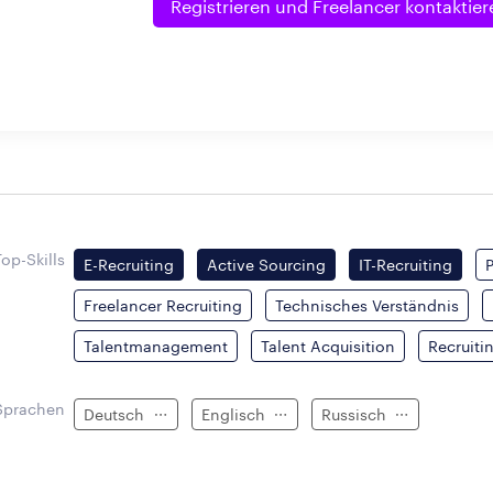
Registrieren und
Freelancer kontaktier
Top-Skills
E-Recruiting
Active Sourcing
IT-Recruiting
Freelancer Recruiting
Technisches Verständnis
Talentmanagement
Talent Acquisition
Recruiti
Sprachen
Deutsch
Englisch
Russisch