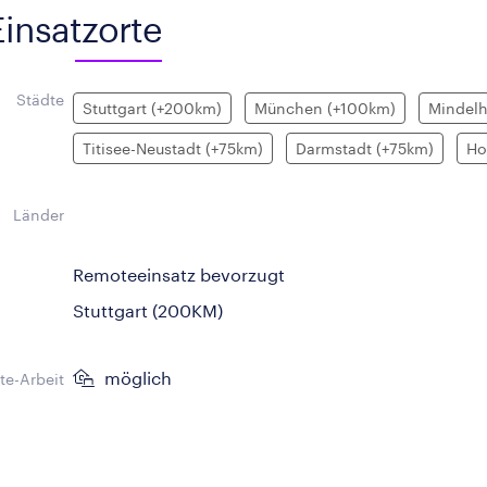
Einsatzorte
Städte
Stuttgart (+200km)
München (+100km)
Mindel
Titisee-Neustadt (+75km)
Darmstadt (+75km)
Ho
Länder
Remoteeinsatz bevorzugt
Stuttgart (200KM)
möglich
e-Arbeit