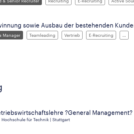
d & Senior Recruiter
Recruiting
E-Recruiting
Active Sou
nnung sowie Ausbau der bestehenden Kund
ea Manager
Teamleading
Vertrieb
E-Recruiting
...
g
triebswirtschaftslehre ?General Management?
, Hochschule für Technik | Stuttgart