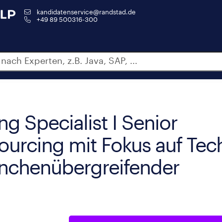
kandidatenservice@randstad.de
+49 89 500316-300
g Specialist I Senior
Sourcing mit Fokus auf Tec
anchenübergreifender