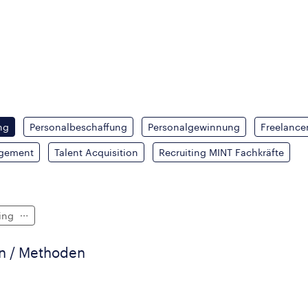
ng
Personalbeschaffung
Personalgewinnung
Freelancer
gement
Talent Acquisition
Recruiting MINT Fachkräfte
cing
en / Methoden