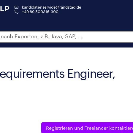
kandidatenservice@randstad.de
+49 89 500316-300
Requirements Engineer,
Registrieren und
Freelancer kontaktier