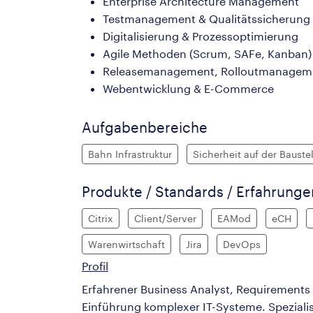
Enterprise Architecture Management
Testmanagement & Qualitätssicherung
Digitalisierung & Prozessoptimierung
Agile Methoden (Scrum, SAFe, Kanban)
Releasemanagement, Rolloutmanagem
Webentwicklung & E-Commerce
Aufgabenbereiche
Bahn Infrastruktur
Sicherheit auf der Baustel
Produkte / Standards / Erfahrung
Citrix
Client/Server
EAMod
eCH
Warenwirtschaft
Jira
DevOps
Profil
Erfahrener Business Analyst, Requirements E
Einführung komplexer IT-Systeme. Spezialis