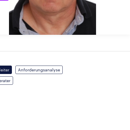
leiter
Anforderungsanalyse
rater