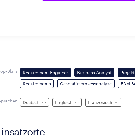
Top-Skills
Requirement Engineer
Business Analyst
Projekt
Requirements
Geschäftsprozessanalyse
EAM-Be
Sprachen
Deutsch
Englisch
Französisch
Einsatzorte