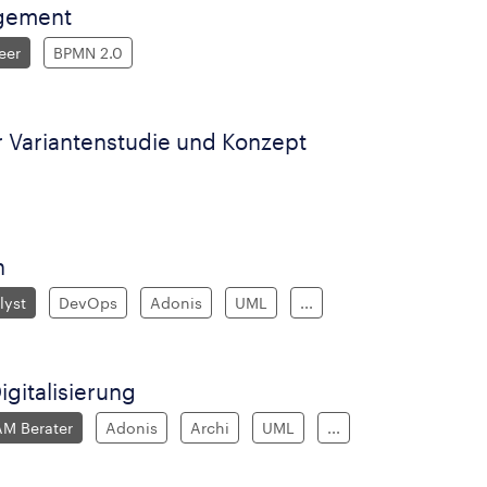
gement
eer
BPMN 2.0
r Variantenstudie und Konzept
n
lyst
DevOps
Adonis
UML
...
gitalisierung
AM Berater
Adonis
Archi
UML
...