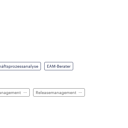
äftsprozessanalyse
EAM-Berater
management
Releasemanagement