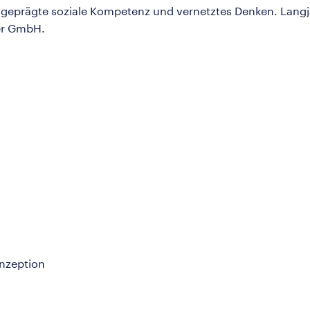
usgeprägte soziale Kompetenz und vernetztes Denken. Lan
ner GmbH.
nzeption