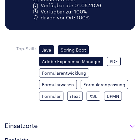
Verfügbar ab: 01.05.2026
Verfügbar zu: 100%
davon vor Ort: 100%
Top-Skills
Java
Spring Boot
Adobe Experience Manager
PDF
Formularentwicklung
Formularwesen
Formularanpassung
Formular
iText
XSL
BPMN
Einsatzorte