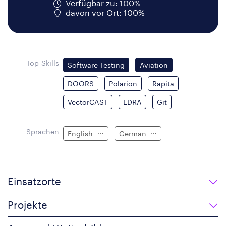
Verfügbar zu: 100%
davon vor Ort: 100%
Top-Skills
Software-Testing
Aviation
DOORS
Polarion
Rapita
VectorCAST
LDRA
Git
Sprachen
English
German
Einsatzorte
Projekte