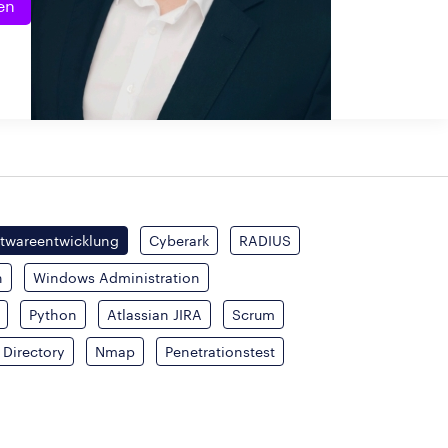
en
ftwareentwicklung
Cyberark
RADIUS
n
Windows Administration
Python
Atlassian JIRA
Scrum
 Directory
Nmap
Penetrationstest