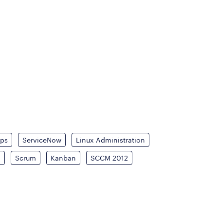
ops
ServiceNow
Linux Administration
A
Scrum
Kanban
SCCM 2012