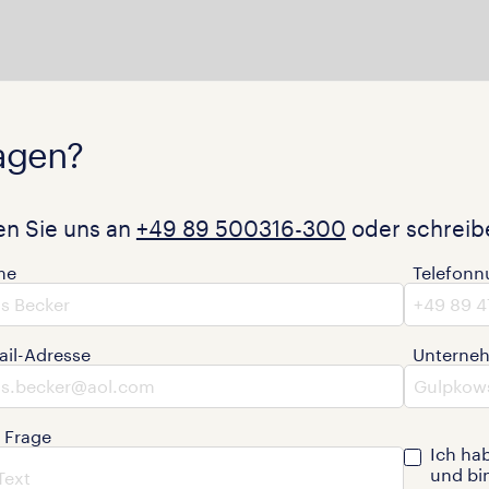
agen?
en Sie uns an
+49 89 500316-300
oder schreibe
me
Telefon
ail-Adresse
Unterne
e Frage
Ich ha
und bi