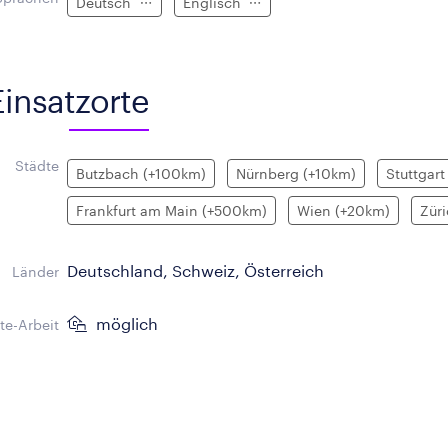
Deutsch
Englisch
Einsatzorte
Städte
Butzbach (+100km)
Nürnberg (+10km)
Stuttgart
Frankfurt am Main (+500km)
Wien (+20km)
Zür
Deutschland, Schweiz, Österreich
Länder
möglich
e-Arbeit