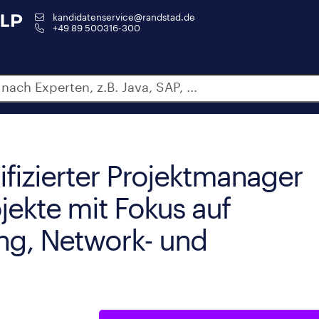
kandidatenservice@randstad.de
+49 89 500316-300
tifizierter Projektmanager
jekte mit Fokus auf
ng, Network- und