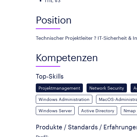
ITIL v3
Position
Technischer Projektleiter ? IT-Sicherheit & I
Kompetenzen
Top-Skills
Projektmanagement
Network Security
A
Windows Administration
MacOS-Administra
Windows Server
Active Directory
Nmap
Produkte / Standards / Erfahrung
Profil: