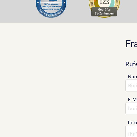
Fr
Ruf
Na
E-M
Ihr