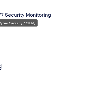
7 Security Monitoring
yber Security / SIEM)
g