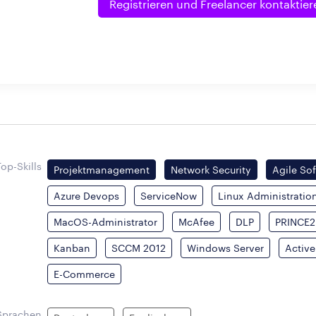
Registrieren und
Freelancer kontaktier
Top-Skills
Projektmanagement
Network Security
Agile So
Azure Devops
ServiceNow
Linux Administratio
MacOS-Administrator
McAfee
DLP
PRINCE2
Kanban
SCCM 2012
Windows Server
Active
E-Commerce
Sprachen