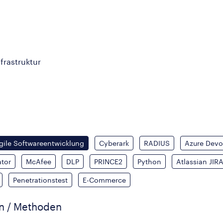
nfrastruktur
gile Softwareentwicklung
Cyberark
RADIUS
Azure Dev
tor
McAfee
DLP
PRINCE2
Python
Atlassian JIR
Penetrationstest
E-Commerce
en / Methoden