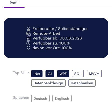
Profil
Freiberufler / Selbstständiger
Remote-Arbeit
Verfügbar ab: 08.06.2026
Verfügbar zu: 100%
davon vor Ort: 100%
Top-Skills
.Net
C#
WPF
SQL
MVVM
Datenbankdesign
Datenbanken
Sprachen
Deutsch
Englisch