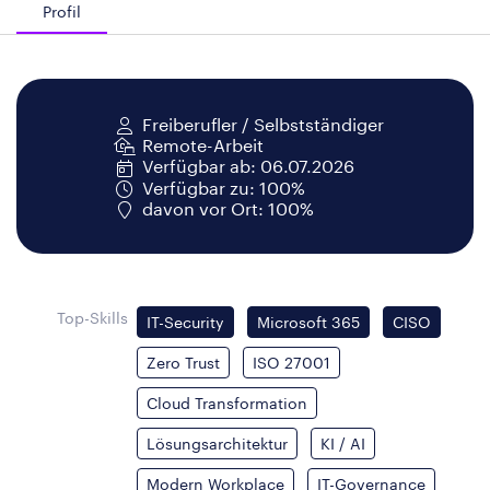
Profil
Freiberufler / Selbstständiger
Remote-Arbeit
Verfügbar ab: 06.07.2026
Verfügbar zu: 100%
davon vor Ort: 100%
Top-Skills
IT-Security
Microsoft 365
CISO
Zero Trust
ISO 27001
Cloud Transformation
Lösungsarchitektur
KI / AI
Modern Workplace
IT-Governance