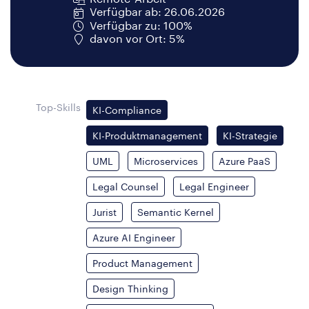
Verfügbar ab: 26.06.2026
Verfügbar zu: 100%
davon vor Ort: 5%
Top-Skills
KI-Compliance
KI-Produktmanagement
KI-Strategie
UML
Microservices
Azure PaaS
Legal Counsel
Legal Engineer
Jurist
Semantic Kernel
Azure AI Engineer
Product Management
Design Thinking