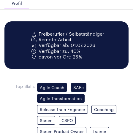
Profil
Freiberufler / Selbstständiger
Remote-Arbeit
Verfügbar ab: 01.07.2026
Verfügbar zu: 40%
davon vor Ort: 25%
Top-Skills
Agile Coach
SAFe
Agile Transformation
Release Train Engineer
Coaching
Scrum
CSPO
Scrum Product Owner
Trainer