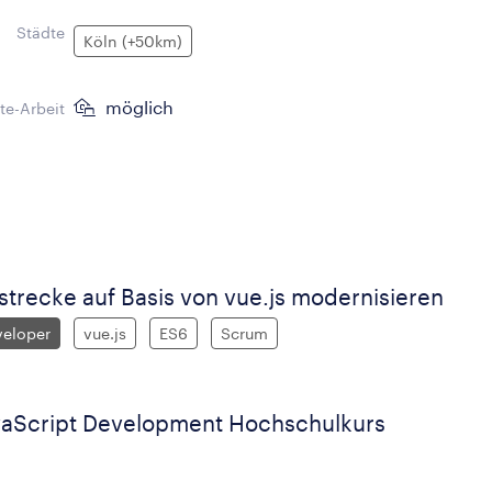
Städte
Köln (+50km)
möglich
e-Arbeit
trecke auf Basis von vue.js modernisieren
veloper
vue.js
ES6
Scrum
avaScript Development Hochschulkurs