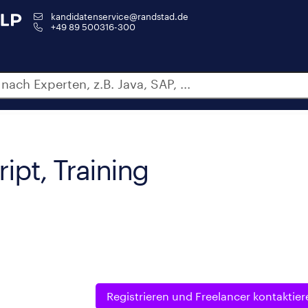
kandidatenservice@randstad.de
+49 89 500316-300
ript, Training
Registrieren und
Freelancer kontaktier