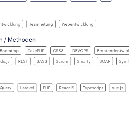
ntwicklung
Teamleitung
Webentwicklung
en / Methoden
Bootstrap
CakePHP
CSS3
DEVOPS
Frontendentwic
de.js
REST
SASS
Scrum
Smarty
SOAP
Symf
jQuery
Laravel
PHP
ReactJS
Typescript
Vue.js