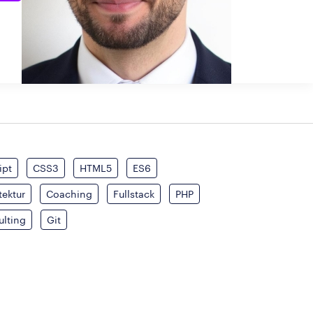
ipt
CSS3
HTML5
ES6
tektur
Coaching
Fullstack
PHP
ulting
Git