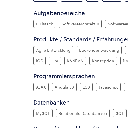
Aufgabenbereiche
Fullstack
Softwarearchitektur
Softwaree
Produkte / Standards / Erfahrung
Agile Entwicklung
Backendentwicklung
iOS
Jira
KANBAN
Konzeption
No
Programmiersprachen
AJAX
AngularJS
ES6
Javascript
Datenbanken
MySQL
Relationale Datenbanken
SQL