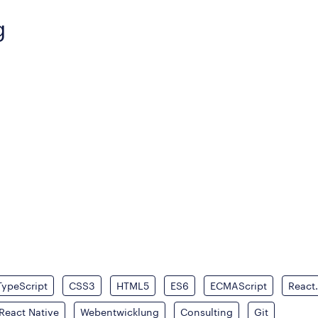
g
TypeScript
CSS3
HTML5
ES6
ECMAScript
React.
React Native
Webentwicklung
Consulting
Git