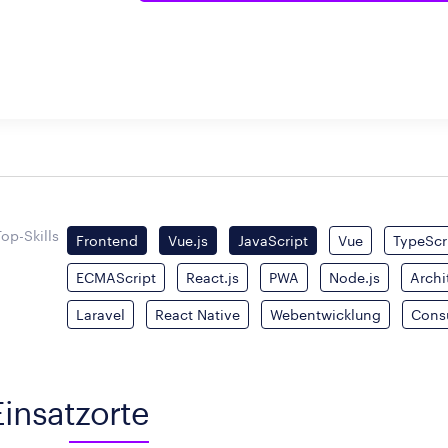
Top-Skills
Frontend
Vue.js
JavaScript
Vue
TypeScr
ECMAScript
React.js
PWA
Node.js
Archi
Laravel
React Native
Webentwicklung
Cons
Einsatzorte