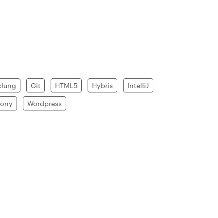
klung
Git
HTML5
Hybris
IntelliJ
ony
Wordpress