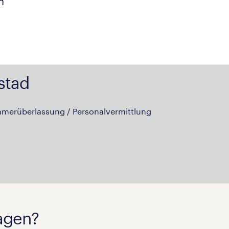
n
stad
hmerüberlassung / Personalvermittlung
agen?