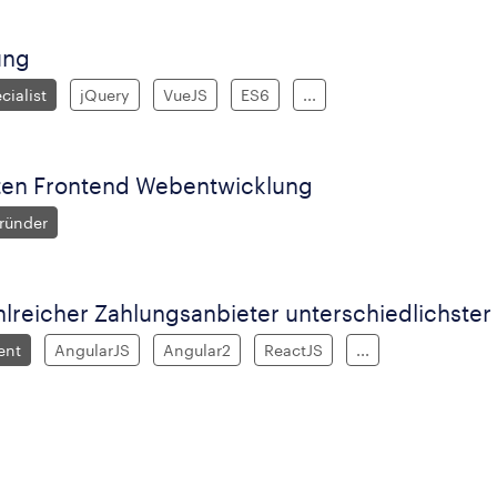
ung
cialist
jQuery
VueJS
ES6
...
rten Frontend Webentwicklung
ründer
lreicher Zahlungsanbieter unterschiedlichster 
ent
AngularJS
Angular2
ReactJS
...