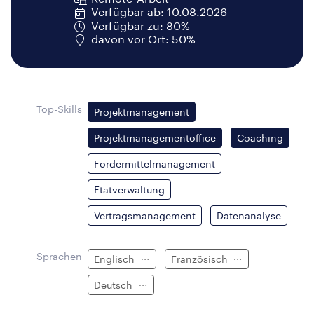
Verfügbar ab: 10.08.2026
Verfügbar zu: 80%
davon vor Ort: 50%
Top-Skills
Projektmanagement
Projektmanagementoffice
Coaching
Fördermittelmanagement
Etatverwaltung
Vertragsmanagement
Datenanalyse
Sprachen
Englisch
Französisch
Deutsch