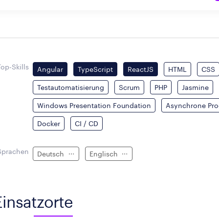
Top-Skills
Angular
TypeScript
ReactJS
HTML
CSS
Testautomatisierung
Scrum
PHP
Jasmine
Windows Presentation Foundation
Asynchrone Pr
Docker
CI / CD
Sprachen
Deutsch
Englisch
Einsatzorte