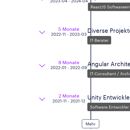
2023-04 - 2024-04
ReactJS Softwareent
5 Monate
Diverse Projekt
2022-11 - 2023-03
IT-Berater
9 Monate
Angular Archit
2022-01 - 2022-09
IT-Consultant / Arch
2 Monate
Unity Entwickle
2021-11 - 2021-12
Software-Entwickler
Mehr