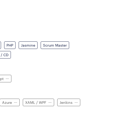
PHP
Jasmine
Scrum Master
 / CD
ipt
Azure
XAML / WPF
Jenkins