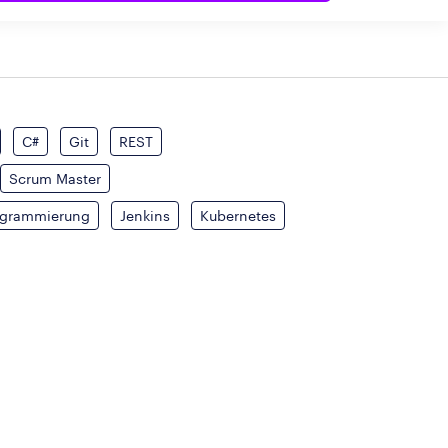
C#
Git
REST
Scrum Master
ogrammierung
Jenkins
Kubernetes