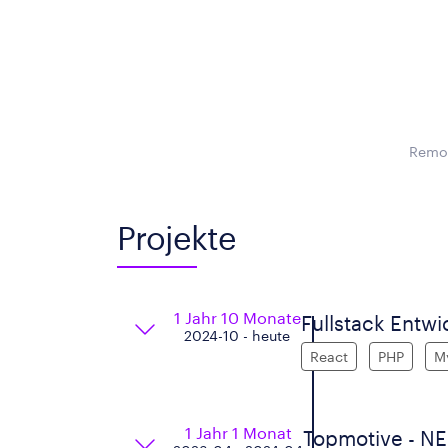
Remot
Projekte
1 Jahr 10 Monate
Fullstack Entw
2024-10 - heute
React
PHP
M
1 Jahr 1 Monat
Topmotive - NE