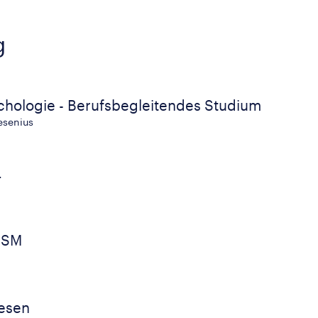
g
chologie - Berufsbegleitendes Studium
esenius
L
CSM
esen