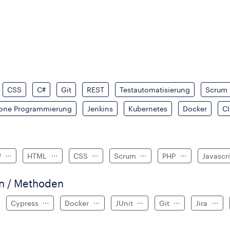
CSS
C#
Git
REST
Testautomatisierung
Scrum
one Programmierung
Jenkins
Kubernetes
Docker
CI
#
HTML
CSS
Scrum
PHP
Javascr
en / Methoden
Cypress
Docker
JUnit
Git
Jira