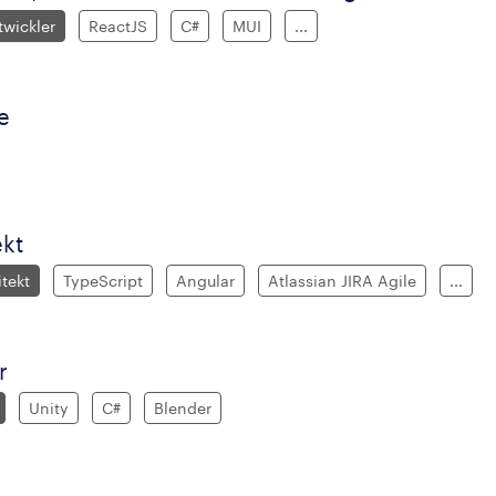
wickler
ReactJS
C#
MUI
...
e
ekt
itekt
TypeScript
Angular
Atlassian JIRA Agile
...
r
Unity
C#
Blender