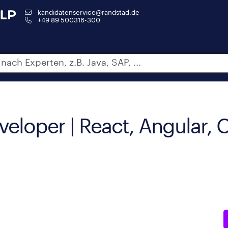
kandidatenservice@randstad.de
+49 89 500316-300
veloper | React, Angular, 