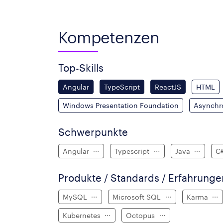
Kompetenzen
Top-Skills
Angular
TypeScript
ReactJS
HTML
Windows Presentation Foundation
Asynchr
Schwerpunkte
Angular
Typescript
Java
C
Produkte / Standards / Erfahrung
MySQL
Microsoft SQL
Karma
Kubernetes
Octopus