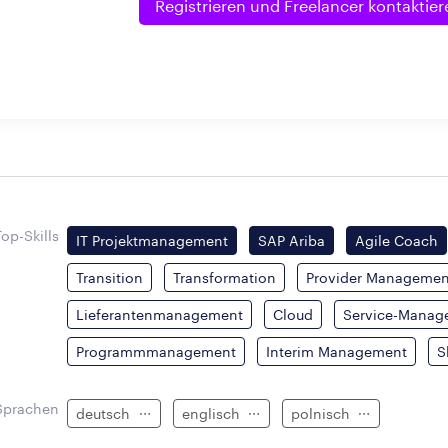
Registrieren und
Freelancer kontaktier
Top-Skills
IT Projektmanagement
SAP Ariba
Agile Coach
Transition
Transformation
Provider Managemen
Lieferantenmanagement
Cloud
Service-Manag
Programmmanagement
Interim Management
S
Sprachen
deutsch
englisch
polnisch