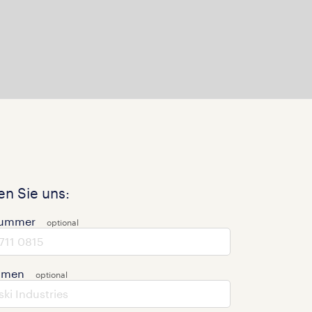
n Sie uns:
nummer
hmen