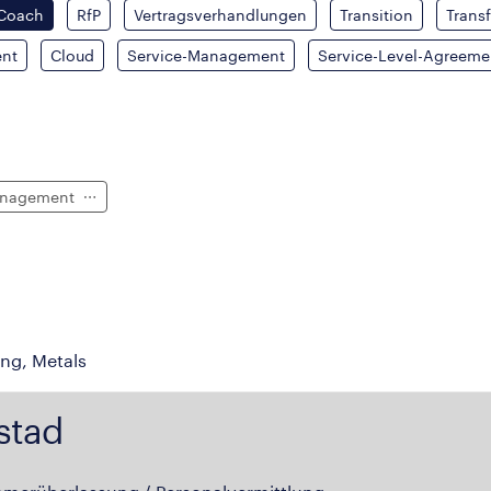
 Coach
RfP
Vertragsverhandlungen
Transition
Trans
ent
Cloud
Service-Management
Service-Level-Agreeme
anagement
ing, Metals
stad