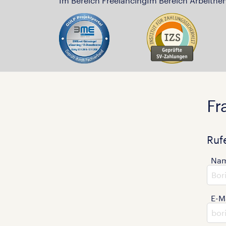
Im Bereich Freelancing
Im Bereich Arbeitne
Fr
Ruf
Na
E-M