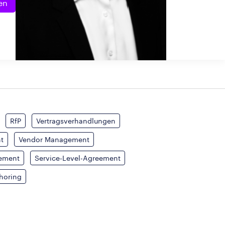
en
RfP
Vertragsverhandlungen
t
Vendor Management
ement
Service-Level-Agreement
horing