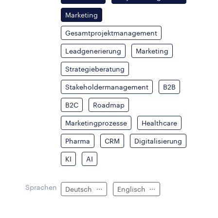
Marketing
Gesamtprojektmanagement
Leadgenerierung
Marketing
Strategieberatung
Stakeholdermanagement
B2B
B2C
Roadmap
Marketingprozesse
Healthcare
Pharma
CRM
Digitalisierung
KI
AI
Sprachen
Deutsch
Englisch