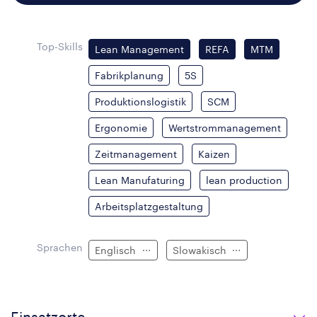
Top-Skills
Lean Management
REFA
MTM
Fabrikplanung
5S
Produktionslogistik
SCM
Ergonomie
Wertstrommanagement
Zeitmanagement
Kaizen
Lean Manufaturing
lean production
Arbeitsplatzgestaltung
Sprachen
Englisch
Slowakisch
Einsatzorte