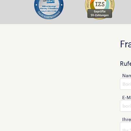
Fr
Ruf
Na
E-M
Ihr