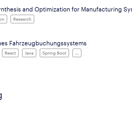
ynthesis and Optimization for Manufacturing S
on
Research
ines Fahrzeugbuchungssystems
React
Java
Spring Boot
...
g