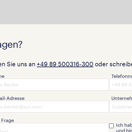
agen?
en Sie uns an
+49 89 500316-300
oder schreibe
me
Telefon
ail-Adresse
Unterne
e Frage
Ich ha
und bi