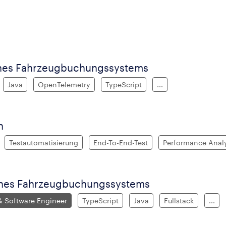
ines Fahrzeugbuchungssystems
Java
OpenTelemetry
TypeScript
...
n
Testautomatisierung
End-To-End-Test
Performance Anal
ines Fahrzeugbuchungssystems
& Software Engineer
TypeScript
Java
Fullstack
...