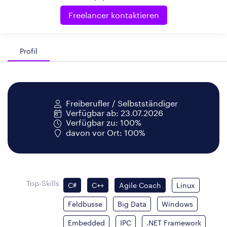
Freelancer kontaktieren
Profil
Freiberufler / Selbstständiger
Verfügbar ab: 23.07.2026
Verfügbar zu: 100%
davon vor Ort: 100%
Top-Skills
C#
C++
Agile Coach
Linux
Feldbusse
Big Data
Windows
Embedded
IPC
.NET Framework