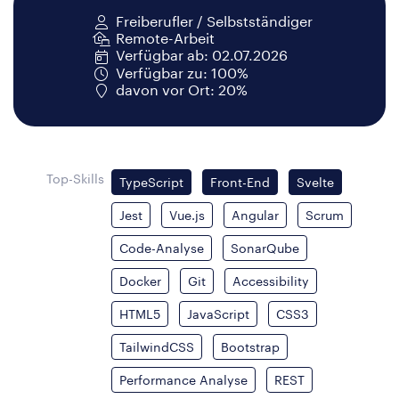
Freiberufler / Selbstständiger
Remote-Arbeit
Verfügbar ab: 02.07.2026
Verfügbar zu: 100%
davon vor Ort: 20%
Top-Skills
TypeScript
Front-End
Svelte
Jest
Vue.js
Angular
Scrum
Code-Analyse
SonarQube
Docker
Git
Accessibility
HTML5
JavaScript
CSS3
TailwindCSS
Bootstrap
Performance Analyse
REST