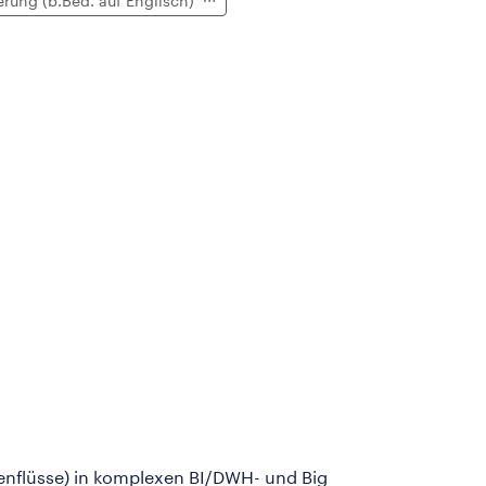
erung (b.Bed. auf Englisch)
atenflüsse) in komplexen BI/DWH- und Big