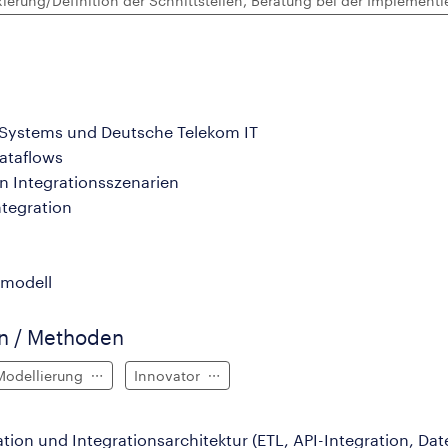
xierung/Definition der Schnittstellen, Beratung bei der Implementi
-Systems und Deutsche Telekom IT
ataflows
n Integrationsszenarien
tegration
smodell
en / Methoden
Modellierung
Innovator
ation und Integrationsarchitektur (ETL, API-Integration, D