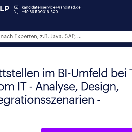
kandidatenservice@randstad.de
+49 89 500316-300
tstellen im BI-Umfeld bei 
m IT - Analyse, Design,
grationsszenarien -