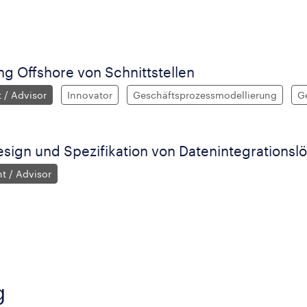
g Offshore von Schnittstellen
 / Advisor
Innovator
Geschäftsprozessmodellierung
G
esign und Spezifikation von Datenintegrations
nt / Advisor
g