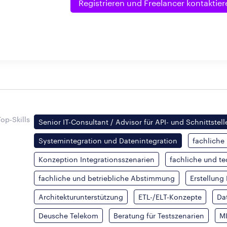
Registrieren und
Freelancer kontaktier
Top-Skills
Senior IT-Consultant / Advisor für API- und Schnittste
Systemintegration und Datenintegration
fachliche
Konzeption Integrationsszenarien
fachliche und t
fachliche und betriebliche Abstimmung
Erstellun
Architekturunterstützung
ETL-/ELT-Konzepte
Da
Deusche Telekom
Beratung für Testszenarien
M