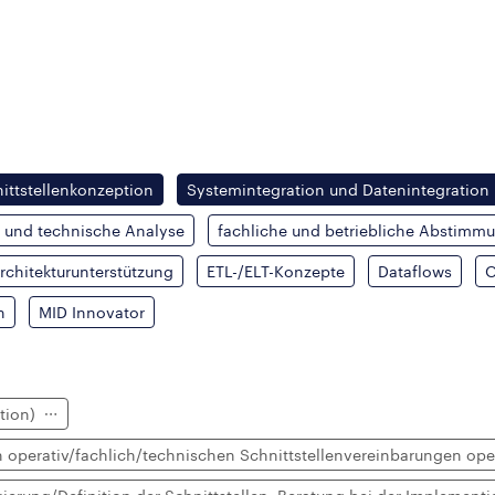
nittstellenkonzeption
Systemintegration und Datenintegration
e und technische Analyse
fachliche und betriebliche Abstimm
rchitekturunterstützung
ETL-/ELT-Konzepte
Dataflows
O
n
MID Innovator
ption)
 operativ/fachlich/technischen Schnittstellenvereinbarungen oper