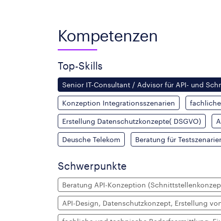
Kompetenzen
Top-Skills
Senior IT-Consultant / Advisor für API- und Sch
Konzeption Integrationsszenarien
fachlich
Erstellung Datenschutzkonzepte( DSGVO)
A
Deusche Telekom
Beratung für Testszenarie
Schwerpunkte
Beratung API-Konzeption (Schnittstellenkonze
API-Design, Datenschutzkonzept, Erstellung von