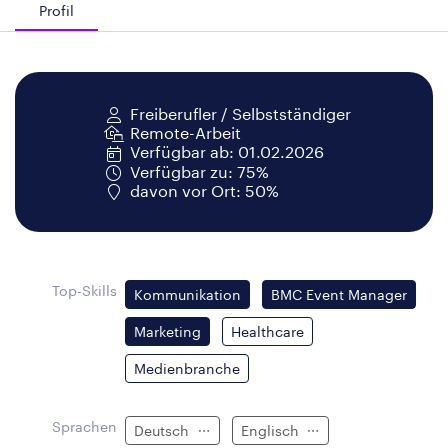
Profil
Freiberufler / Selbstständiger
Remote-Arbeit
Verfügbar ab: 01.02.2026
Verfügbar zu: 75%
davon vor Ort: 50%
Top-Skills
Kommunikation
BMC Event Manager
Marketing
Healthcare
Medienbranche
Sprachen
Deutsch
Englisch