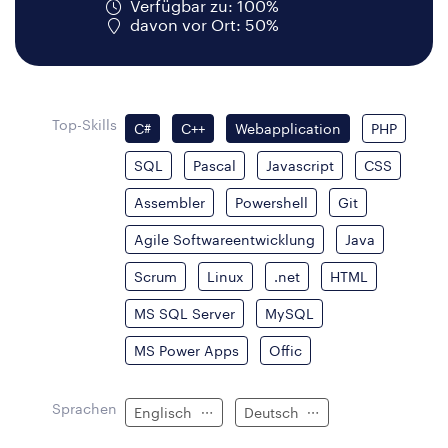
Verfügbar zu: 100%
davon vor Ort: 50%
Top-Skills
C#
C++
Webapplication
PHP
SQL
Pascal
Javascript
CSS
Assembler
Powershell
Git
Agile Softwareentwicklung
Java
Scrum
Linux
.net
HTML
MS SQL Server
MySQL
MS Power Apps
Offic
Sprachen
Englisch
Deutsch