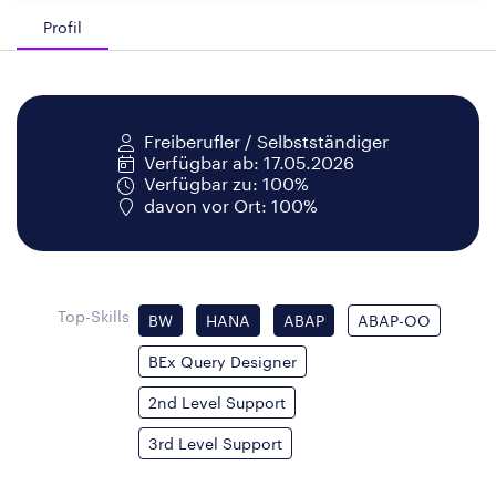
Profil
Freiberufler / Selbstständiger
Verfügbar ab: 17.05.2026
Verfügbar zu: 100%
davon vor Ort: 100%
Top-Skills
BW
HANA
ABAP
ABAP-OO
BEx Query Designer
2nd Level Support
3rd Level Support